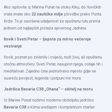
Ako isplovite iz Marina Punat na otoku Krku, do Ilovičkih
vrata imate oko
22 nautičke milje
plovidbe preko Punta
Križe. To je savršena udaljenost za opuštenu rutu prema
jednom od najljepših prolaza sjevernog Jadrana.
Ilovik i Sveti Petar – ljepota za mirno večernje
vezivanje
Ilovik, poznat po zelenilu i cvijeću, nudi živu, ali opuštenu
otočnu atmosferu. Sveti Petar, nasuprot njega, ostaje tih i
meditativan. Zajedno čine jedinstveno mjesto gdje se
susreću povijest, legenda i potpuni mir mora.
Jedrilica Bavaria C38 „Ohana“ – obitelj na moru
Iz Marine Punat nudimo modernu obiteljsku jedrilicu
Bavaria C38
s klima uređajem i kompletnom charter