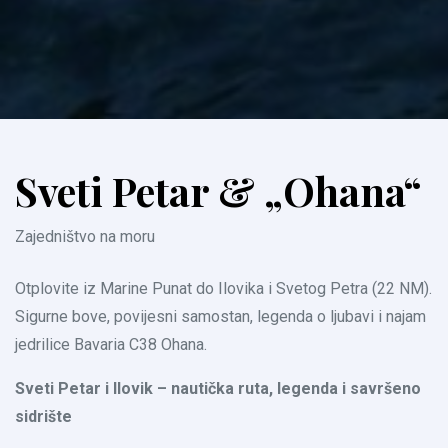
Sveti Petar & „Ohana“
Zajedništvo na moru
Otplovite iz Marine Punat do Ilovika i Svetog Petra (22 NM).
Sigurne bove, povijesni samostan, legenda o ljubavi i najam
jedrilice Bavaria C38 Ohana.
Sveti Petar i Ilovik – nautička ruta, legenda i savršeno
sidrište