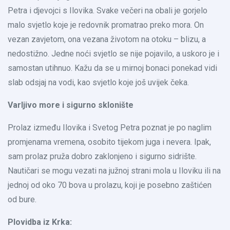
Petra i djevojci s Ilovika. Svake večeri na obali je gorjelo
malo svjetlo koje je redovnik promatrao preko mora. On
vezan zavjetom, ona vezana životom na otoku – blizu, a
nedostižno. Jedne noći svjetlo se nije pojavilo, a uskoro je i
samostan utihnuo. Kažu da se u mirnoj bonaci ponekad vidi
slab odsjaj na vodi, kao svjetlo koje još uvijek čeka.
Varljivo more i sigurno sklonište
Prolaz između Ilovika i Svetog Petra poznat je po naglim
promjenama vremena, osobito tijekom juga i nevera. Ipak,
sam prolaz pruža dobro zaklonjeno i sigurno sidrište.
Nautičari se mogu vezati na južnoj strani mola u Iloviku ili na
jednoj od oko 70 bova u prolazu, koji je posebno zaštićen
od bure.
Plovidba iz Krka: