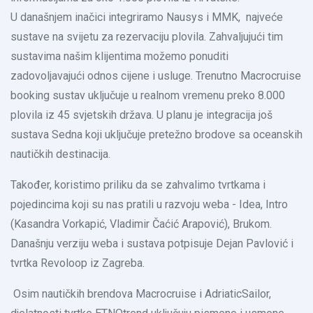
U današnjem inačici integriramo Nausys i MMK, najveće
sustave na svijetu za rezervaciju plovila. Zahvaljujući tim
sustavima našim klijentima možemo ponuditi
zadovoljavajući odnos cijene i usluge. Trenutno Macrocruise
booking sustav uključuje u realnom vremenu preko 8.000
plovila iz 45 svjetskih država. U planu je integracija još
sustava Sedna koji uključuje pretežno brodove sa oceanskih
nautičkih destinacija.
Također, koristimo priliku da se zahvalimo tvrtkama i
pojedincima koji su nas pratili u razvoju weba - Idea, Intro
(Kasandra Vorkapić, Vladimir Čaćić Arapović), Brukom.
Današnju verziju weba i sustava potpisuje Dejan Pavlović i
tvrtka Revoloop iz Zagreba.
Osim nautičkih brendova Macrocruise i AdriaticSailor,