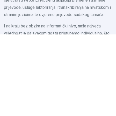
djelatnosti tvrtke ETNOtrend uključuju pismene i usmene
prijevode, usluge lektoriranja i transkribiranja na hrvatskom i
stranim jezicima te ovjerene prijevode sudskog tumača.
I na kraju bez obzira na informatički nivo, naša najveća
vrijednost je da svakom gostu pristupamo individualno, što
je jamstvo potpune usluge.