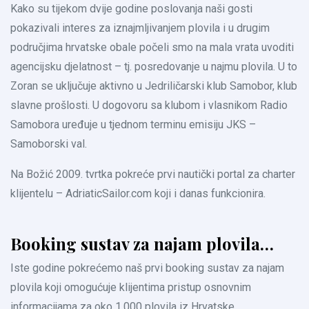
Kako su tijekom dvije godine poslovanja naši gosti
pokazivali interes za iznajmljivanjem plovila i u drugim
područjima hrvatske obale počeli smo na mala vrata uvoditi
agencijsku djelatnost – tj. posredovanje u najmu plovila. U to
Zoran se uključuje aktivno u Jedriličarski klub Samobor, klub
slavne prošlosti. U dogovoru sa klubom i vlasnikom Radio
Samobora uređuje u tjednom terminu emisiju JKS –
Samoborski val.
Na Božić 2009. tvrtka pokreće prvi nautički portal za charter
klijentelu – AdriaticSailor.com koji i danas funkcionira.
Booking sustav za najam plovila…
Iste godine pokrećemo naš prvi booking sustav za najam
plovila koji omogućuje klijentima pristup osnovnim
informacijama za oko 1.000 plovila iz Hrvatske.