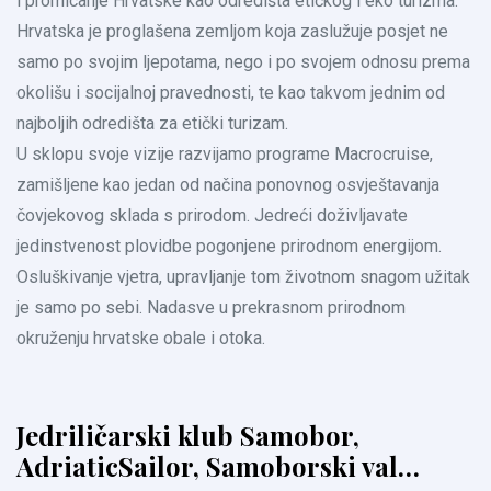
i promicanje Hrvatske kao odredišta etičkog i eko turizma.
Hrvatska je proglašena zemljom koja zaslužuje posjet ne
samo po svojim ljepotama, nego i po svojem odnosu prema
okolišu i socijalnoj pravednosti, te kao takvom jednim od
najboljih odredišta za etički turizam.
U sklopu svoje vizije razvijamo programe Macrocruise,
zamišljene kao jedan od načina ponovnog osvještavanja
čovjekovog sklada s prirodom. Jedreći doživljavate
jedinstvenost plovidbe pogonjene prirodnom energijom.
Osluškivanje vjetra, upravljanje tom životnom snagom užitak
je samo po sebi. Nadasve u prekrasnom prirodnom
okruženju hrvatske obale i otoka.
Jedriličarski klub Samobor,
AdriaticSailor, Samoborski val…