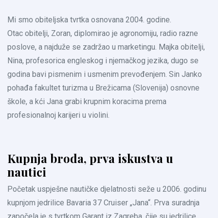
Mi smo obiteljska tvrtka osnovana 2004. godine.
Otac obitelji, Zoran, diplomirao je agronomiju, radio razne
poslove, a najduže se zadržao u marketingu. Majka obitelji,
Nina, profesorica engleskog i njemačkog jezika, dugo se
godina bavi pismenim i usmenim prevođenjem. Sin Janko
pohađa fakultet turizma u Brežicama (Slovenija) osnovne
škole, a kći Jana grabi krupnim koracima prema
profesionalnoj karijeri u violini.
Kupnja broda, prva iskustva u
nautici
Početak uspješne nautičke djelatnosti seže u 2006. godinu
kupnjom jedrilice Bavaria 37 Cruiser „Jana“. Prva suradnja
započela je s tvrtkom Garant iz Zagreba, čije su jedrilice