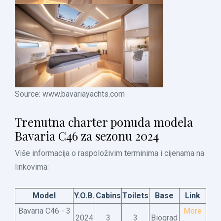
Source: www.bavariayachts.com
Trenutna charter ponuda modela
Bavaria C46 za sezonu 2024
Više informacija o raspoloživim terminima i cijenama na
linkovima:
Model
Y.O.B.
Cabins
Toilets
Base
Link
Bavaria C46 - 3
More
2024
3
3
Biograd