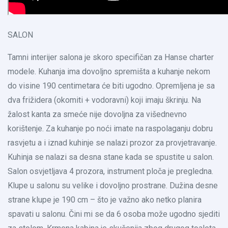
SALON
Tamni interijer salona je skoro specifičan za Hanse charter
modele. Kuhanja ima dovoljno spremišta a kuhanje nekom
do visine 190 centimetara će biti ugodno. Opremljena je sa
dva frižidera (okomiti + vodoravni) koji imaju škrinju. Na
žalost kanta za smeće nije dovoljna za višednevno
korištenje. Za kuhanje po noći imate na raspolaganju dobru
rasvjetu a i iznad kuhinje se nalazi prozor za provjetravanje.
Kuhinja se nalazi sa desna stane kada se spustite u salon.
Salon osvjetljava 4 prozora, instrument ploča je pregledna.
Klupe u salonu su velike i dovoljno prostrane. Dužina desne
strane klupe je 190 cm – što je važno ako netko planira
spavati u salonu. Čini mi se da 6 osoba može ugodno sjediti