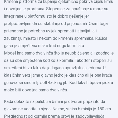
Krmena platforma za kupanje djelomično pokriva cijelu krmu
i dovoljno je prostrana. Stepenice za spuštanje u more su
integrirane u platformu što je dobro rješenje jer
pretpostavljam da su stabilnije od prijenosnih. Osim toga
prijenosne je potrebno uvijek spremati i stavljati a i
zauzimaju mjesto i nekom do krmenih spremnika. Ručica
gasa je smještena nisko kod nogu kormilara.
Model ima samo dva vinča što je neuobičajeno ali zgodno je
da su oba smještena kod kola kormila. Također i stoperi su
smješteni blizu tako da je lagano upravljati sa jedrima. U
klasičnim verzijama glavno jedro je klasično ali je ona kraća
genova sa šinom tj. self-tacking jib. Kod takvih tipova jedara
može biti dovoljna samo dva vinča.
Kada dolazite na palubu a bimini je otvoren pripazite da
glavom ne udarite u njega. Naime, visina biminija je 180 cm.
Preglednost od kormila prema provi je zadovoljavajuća