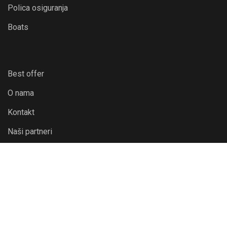
Polica osiguranja
Boats
Best offer
O nama
Kontakt
Naši partneri
Adresa:
Vinogradarska 14, Mala Rakovica 10430 Samobor, Hrvatska
Telefon: