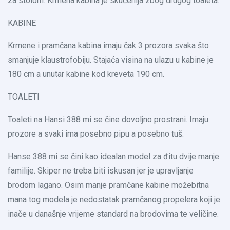
za stolom. Krmena kabina je skučenija zbog drugog toaleta.
KABINE
Krmene i pramčana kabina imaju čak 3 prozora svaka što
smanjuje klaustrofobiju. Stajaća visina na ulazu u kabine je
180 cm a unutar kabine kod kreveta 190 cm.
TOALETI
Toaleti na Hansi 388 mi se čine dovoljno prostrani. Imaju
prozore a svaki ima posebno pipu a posebno tuš.
Hanse 388 mi se čini kao idealan model za đitu dvije manje
familije. Skiper ne treba biti iskusan jer je upravljanje
brodom lagano. Osim manje pramčane kabine možebitna
mana tog modela je nedostatak pramčanog propelera koji je
inače u današnje vrijeme standard na brodovima te veličine.