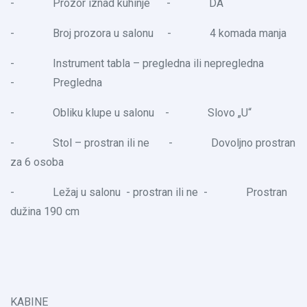
- Prozor iznad kuhinje - DA
- Broj prozora u salonu - 4 komada manja
- Instrument tabla – pregledna ili nepregledna
- Pregledna
- Obliku klupe u salonu - Slovo „U“
- Stol – prostran ili ne - Dovoljno prostran
za 6 osoba
- Ležaj u salonu - prostran ili ne - Prostran
dužina 190 cm
KABINE