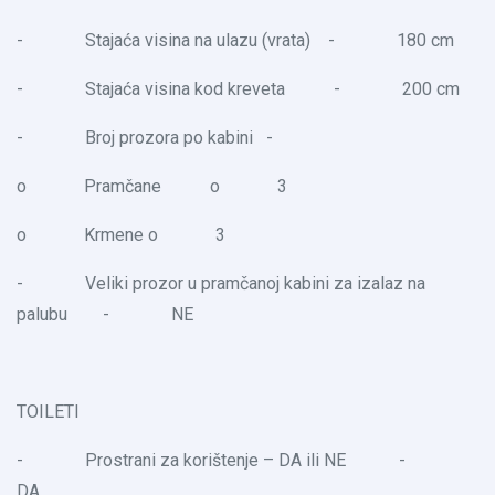
- Stajaća visina na ulazu (vrata) - 180 cm
- Stajaća visina kod kreveta - 200 cm
- Broj prozora po kabini -
o Pramčane o 3
o Krmene o 3
- Veliki prozor u pramčanoj kabini za izalaz na
palubu - NE
TOILETI
- Prostrani za korištenje – DA ili NE -
DA