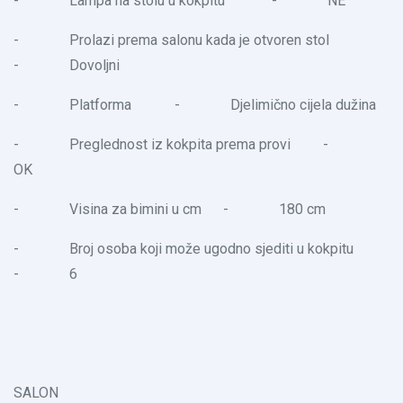
- Lampa na stolu u kokpitu - NE
- Prolazi prema salonu kada je otvoren stol
- Dovoljni
- Platforma - Djelimično cijela dužina
- Preglednost iz kokpita prema provi -
OK
- Visina za bimini u cm - 180 cm
- Broj osoba koji može ugodno sjediti u kokpitu
- 6
SALON