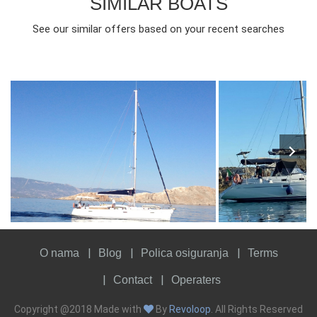
SIMILAR BOATS
See our similar offers based on your recent searches
10
2009
4
€
10
1999
4
FROM
PERSON
YEAR
CABINS
PERSON
YEAR
CABINS
O nama
Blog
Polica osiguranja
Terms
Contact
Operaters
Copyright @2018 Made with
By
Revoloop
. All Rights Reserved