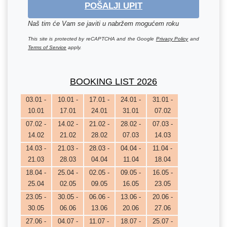
POŠALJI UPIT
Naš tim će Vam se javiti u nabržem mogućem roku
This site is protected by reCAPTCHA and the Google
Privacy Policy
and
Terms of Service
apply.
BOOKING LIST 2026
03.01 -
10.01 -
17.01 -
24.01 -
31.01 -
10.01
17.01
24.01
31.01
07.02
07.02 -
14.02 -
21.02 -
28.02 -
07.03 -
14.02
21.02
28.02
07.03
14.03
14.03 -
21.03 -
28.03 -
04.04 -
11.04 -
21.03
28.03
04.04
11.04
18.04
18.04 -
25.04 -
02.05 -
09.05 -
16.05 -
25.04
02.05
09.05
16.05
23.05
23.05 -
30.05 -
06.06 -
13.06 -
20.06 -
30.05
06.06
13.06
20.06
27.06
27.06 -
04.07 -
11.07 -
18.07 -
25.07 -