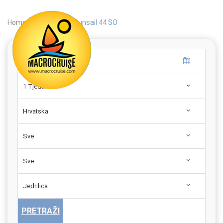
Home
|
Search
|
Sunsail 44 SO
1 Tjedan
Hrvatska
Sve
Sve
Jedrilica
PRETRAŽI