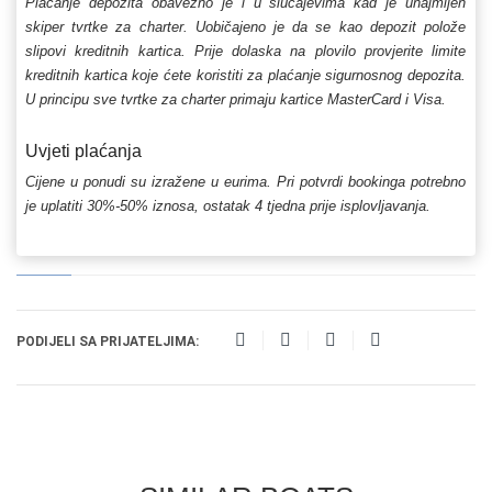
Plaćanje depozita obavezno je i u slučajevima kad je unajmljen
skiper tvrtke za charter. Uobičajeno je da se kao depozit polože
slipovi kreditnih kartica. Prije dolaska na plovilo provjerite limite
kreditnih kartica koje ćete koristiti za plaćanje sigurnosnog depozita.
U principu sve tvrtke za charter primaju kartice MasterCard i Visa.
Uvjeti plaćanja
Cijene u ponudi su izražene u eurima. Pri potvrdi bookinga potrebno
je uplatiti 30%-50% iznosa, ostatak 4 tjedna prije isplovljavanja.
PODIJELI SA PRIJATELJIMA: