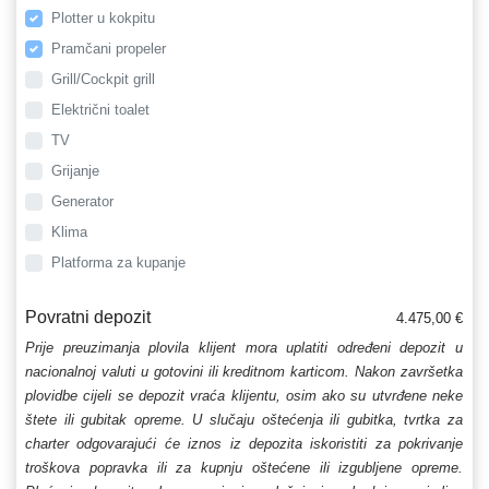
Plotter u kokpitu
Pramčani propeler
Grill/Cockpit grill
Električni toalet
TV
Grijanje
Generator
Klima
Platforma za kupanje
Povratni depozit
4.475,00 €
Prije preuzimanja plovila klijent mora uplatiti određeni depozit u
nacionalnoj valuti u gotovini ili kreditnom karticom. Nakon završetka
plovidbe cijeli se depozit vraća klijentu, osim ako su utvrđene neke
štete ili gubitak opreme. U slučaju oštećenja ili gubitka, tvrtka za
charter odgovarajući će iznos iz depozita iskoristiti za pokrivanje
troškova popravka ili za kupnju oštećene ili izgubljene opreme.