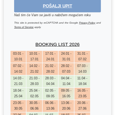
POŠALJI UPIT
Naš tim će Vam se javiti u nabržem mogućem roku
This site is protected by reCAPTCHA and the Google
Privacy Policy
and
Terms of Service
apply.
BOOKING LIST 2026
03.01 -
10.01 -
17.01 -
24.01 -
31.01 -
10.01
17.01
24.01
31.01
07.02
07.02 -
14.02 -
21.02 -
28.02 -
07.03 -
14.02
21.02
28.02
07.03
14.03
14.03 -
21.03 -
28.03 -
04.04 -
11.04 -
21.03
28.03
04.04
11.04
18.04
18.04 -
25.04 -
02.05 -
09.05 -
16.05 -
25.04
02.05
09.05
16.05
23.05
23.05 -
30.05 -
06.06 -
13.06 -
20.06 -
30.05
06.06
13.06
20.06
27.06