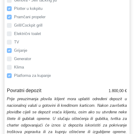
Genova - Self tacking jib
Plotter u kokpitu
Pramčani propeler
Grill/Cockpit grill
Električni toalet
TV
Grijanje
Generator
Klima
Platforma za kupanje
Povratni depozit
1.800,00 €
Prije preuzimanja plovila klijent mora uplatiti određeni depozit u
nacionalnoj valuti u gotovini ili kreditnom karticom. Nakon završetka
plovidbe cijeli se depozit vraća klijentu, osim ako su utvrđene neke
štete ili gubitak opreme. U slučaju oštećenja ili gubitka, tvrtka za
charter odgovarajući će iznos iz depozita iskoristiti za pokrivanje
troškova popravka ili za kupnju oštećene ili izgubljene opreme.