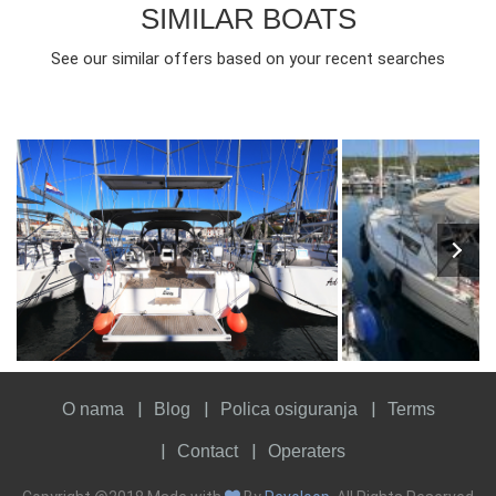
SIMILAR BOATS
See our similar offers based on your recent searches
8
2021
3
1300€
8
2019
3
FROM
PERSON
YEAR
CABINS
PERSON
YEAR
CABINS
O nama
Blog
Polica osiguranja
Terms
Contact
Operaters