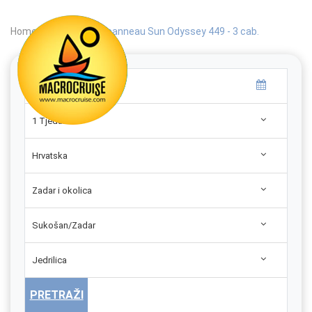
Home
|
Search
|
Jeanneau Sun Odyssey 449 - 3 cab.
1 Tjedan
Hrvatska
Zadar i okolica
Sukošan/Zadar
Jedrilica
PRETRAŽI