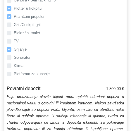
Genova - Self tacking jib
Plotter u kokpitu
Pramčani propeler
Grill/Cockpit grill
Električni toalet
TV
Grijanje
Generator
Klima
Platforma za kupanje
Povratni depozit
1.800,00 €
Prije preuzimanja plovila klijent mora uplatiti određeni depozit u
nacionalnoj valuti u gotovini ili kreditnom karticom. Nakon završetka
plovidbe cijeli se depozit vraća klijentu, osim ako su utvrđene neke
štete ili gubitak opreme. U slučaju oštećenja ili gubitka, tvrtka za
charter odgovarajući će iznos iz depozita iskoristiti za pokrivanje
troškova popravka ili za kupnju oštećene ili izgubljene opreme.