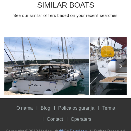
SIMILAR BOATS
See our similar offers based on your recent searches
8
2016
3
700€
8
2021
3
FROM
PERSON
YEAR
CABINS
PERSON
YEAR
CABINS
O nama
Blog
Polica osiguranja
Terms
Contact
Operaters