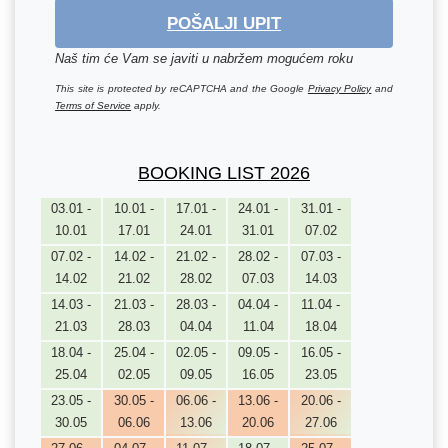
POŠALJI UPIT
Naš tim će Vam se javiti u nabržem mogućem roku
This site is protected by reCAPTCHA and the Google
Privacy Policy
and
Terms of Service
apply.
BOOKING LIST 2026
03.01 -
10.01 -
17.01 -
24.01 -
31.01 -
10.01
17.01
24.01
31.01
07.02
07.02 -
14.02 -
21.02 -
28.02 -
07.03 -
14.02
21.02
28.02
07.03
14.03
14.03 -
21.03 -
28.03 -
04.04 -
11.04 -
21.03
28.03
04.04
11.04
18.04
18.04 -
25.04 -
02.05 -
09.05 -
16.05 -
25.04
02.05
09.05
16.05
23.05
23.05 -
30.05 -
06.06 -
13.06 -
20.06 -
30.05
06.06
13.06
20.06
27.06