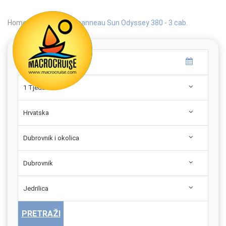
Home
|
Search
|
Jeanneau Sun Odyssey 380 - 3 cab.
1 Tjedan
Hrvatska
Dubrovnik i okolica
Dubrovnik
Jedrilica
PRETRAŽI