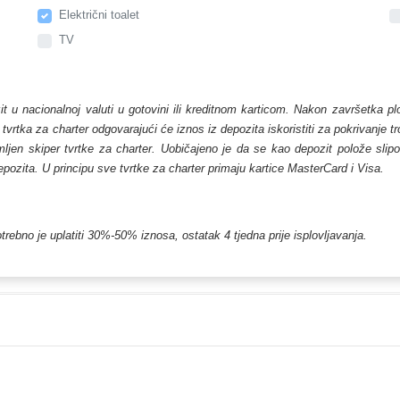
Električni toalet
TV
zit u nacionalnoj valuti u gotovini ili kreditnom karticom. Nakon završetka p
, tvrtka za charter odgovarajući će iznos iz depozita iskoristiti za pokrivanje 
en skiper tvrtke za charter. Uobičajeno je da se kao depozit polože slipovi 
depozita. U principu sve tvrtke za charter primaju kartice MasterCard i Visa.
trebno je uplatiti 30%-50% iznosa, ostatak 4 tjedna prije isplovljavanja.