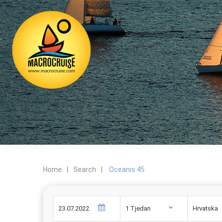
Home
|
Search
|
Oceanis 45
1 Tjedan
Hrvatska