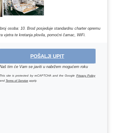
, broj osoba: 10. Brod posjeduje standardnu charter opremu
ra vjetra te kretanja plovila, pomoćni čamac, WiFi.
POŠALJI UPIT
Naš tim će Vam se javiti u nabržem mogućem roku
This site is protected by reCAPTCHA and the Google
Privacy Policy
and
Terms of Service
apply.