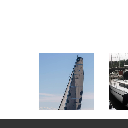
8
2025
3
€
9
2
FROM
PERSON
YEAR
CABINS
PERSON
Y