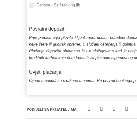
Genova - Self tacking jib
Povratni depozit
Prije preuzimanja plovila klijent mora uplatiti određeni depo
neke štete ili gubitak opreme. U slučaju oštećenja ili gubitka
Plaćanje depozita obavezno je i u slučajevima kad je unajmlj
kreditnih kartica koje ćete koristiti za plaćanje sigurnosnog 
Uvjeti plaćanja
Cijene u ponudi su izražene u eurima. Pri potvrdi bookinga po
PODIJELI SA PRIJATELJIMA: