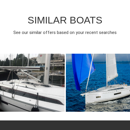
SIMILAR BOATS
See our similar offers based on your recent searches
020
4
€
8
2022
4
FROM
FRO
EAR
CABINS
PERSON
YEAR
CABINS