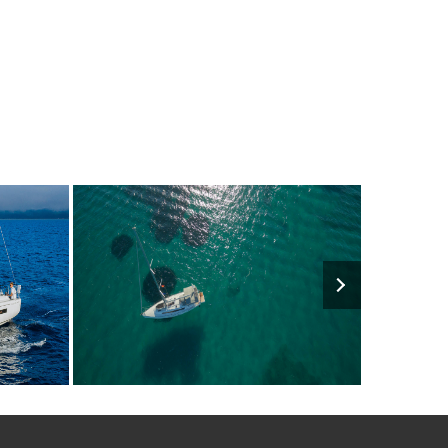
€
10
2020
4
€
10
202
M
FROM
PERSON
YEAR
CABINS
PERSON
YEAR