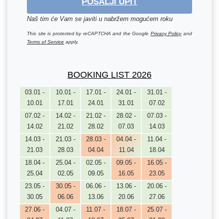
POŠALJI UPIT
Naš tim će Vam se javiti u nabržem mogućem roku
This site is protected by reCAPTCHA and the Google
Privacy Policy
and
Terms of Service
apply.
BOOKING LIST 2026
03.01 -
10.01 -
17.01 -
24.01 -
31.01 -
10.01
17.01
24.01
31.01
07.02
07.02 -
14.02 -
21.02 -
28.02 -
07.03 -
14.02
21.02
28.02
07.03
14.03
14.03 -
21.03 -
28.03 -
04.04 -
11.04 -
21.03
28.03
04.04
11.04
18.04
18.04 -
25.04 -
02.05 -
09.05 -
16.05 -
25.04
02.05
09.05
16.05
23.05
23.05 -
30.05 -
06.06 -
13.06 -
20.06 -
30.05
06.06
13.06
20.06
27.06
27.06 -
04.07 -
11.07 -
18.07 -
25.07 -