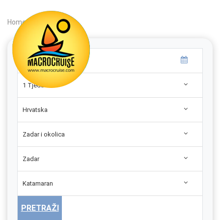
Home
|
Search
|
1 Tjedan
Hrvatska
Zadar i okolica
Zadar
Katamaran
PRETRAŽI