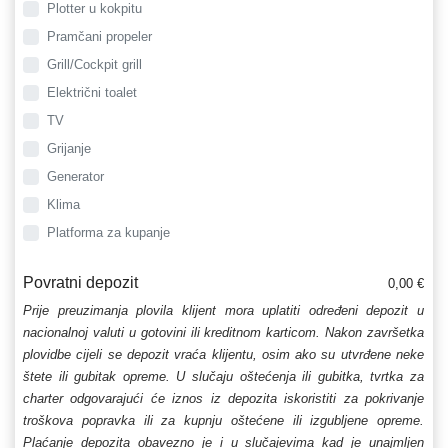
Plotter u kokpitu
Pramčani propeler
Grill/Cockpit grill
Električni toalet
TV
Grijanje
Generator
Klima
Platforma za kupanje
Povratni depozit
0,00 €
Prije preuzimanja plovila klijent mora uplatiti određeni depozit u
nacionalnoj valuti u gotovini ili kreditnom karticom. Nakon završetka
plovidbe cijeli se depozit vraća klijentu, osim ako su utvrđene neke
štete ili gubitak opreme. U slučaju oštećenja ili gubitka, tvrtka za
charter odgovarajući će iznos iz depozita iskoristiti za pokrivanje
troškova popravka ili za kupnju oštećene ili izgubljene opreme.
Plaćanje depozita obavezno je i u slučajevima kad je unajmljen