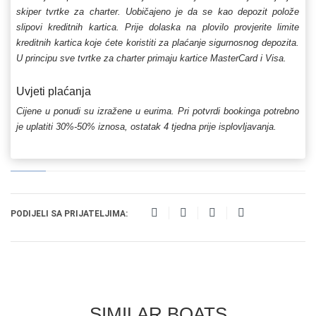
skiper tvrtke za charter. Uobičajeno je da se kao depozit polože
slipovi kreditnih kartica. Prije dolaska na plovilo provjerite limite
kreditnih kartica koje ćete koristiti za plaćanje sigurnosnog depozita.
U principu sve tvrtke za charter primaju kartice MasterCard i Visa.
Uvjeti plaćanja
Cijene u ponudi su izražene u eurima. Pri potvrdi bookinga potrebno
je uplatiti 30%-50% iznosa, ostatak 4 tjedna prije isplovljavanja.
PODIJELI SA PRIJATELJIMA:
SIMILAR BOATS