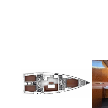
10
2023
4
€
10
2
FROM
PERSON
YEAR
CABINS
PERSON
Y