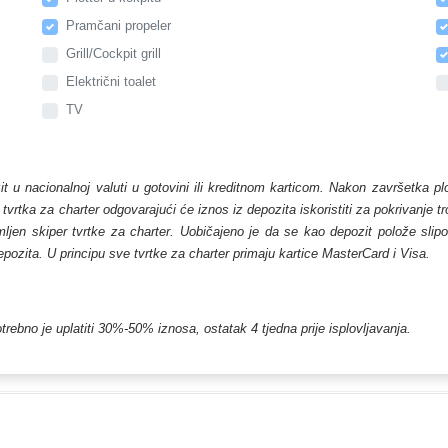
Pramčani propeler
Grill/Cockpit grill
Električni toalet
TV
zit u nacionalnoj valuti u gotovini ili kreditnom karticom. Nakon završetka p
, tvrtka za charter odgovarajući će iznos iz depozita iskoristiti za pokrivanje 
en skiper tvrtke za charter. Uobičajeno je da se kao depozit polože slipovi 
depozita. U principu sve tvrtke za charter primaju kartice MasterCard i Visa.
trebno je uplatiti 30%-50% iznosa, ostatak 4 tjedna prije isplovljavanja.