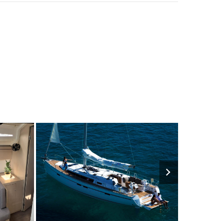
€
9
2016
4
€
8
202
M
FROM
PERSON
YEAR
CABINS
PERSON
YEAR