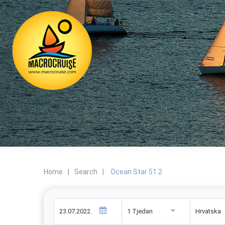
Home
|
Search
|
Ocean Star 51.2
1 Tjedan
Hrvatska