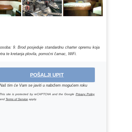
j osoba: 9. Brod posjeduje standardnu charter opremu koja
etra te kretanja plovila, pomoćni čamac, WiFi.
POŠALJI UPIT
Naš tim će Vam se javiti u nabržem mogućem roku
This site is protected by reCAPTCHA and the Google
Privacy Policy
and
Terms of Service
apply.