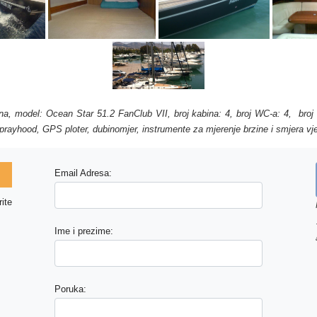
ena, model: Ocean Star 51.2 FanClub VII, broj kabina: 4, broj WC-a: 4, bro
, sprayhood, GPS ploter, dubinomjer, instrumente za mjerenje brzine i smjera vj
Email Adresa:
ite
Ime i prezime:
Poruka: