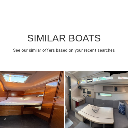
SIMILAR BOATS
See our similar offers based on your recent searches
018
4
€
8
2022
3
FROM
FRO
EAR
CABINS
PERSON
YEAR
CABINS