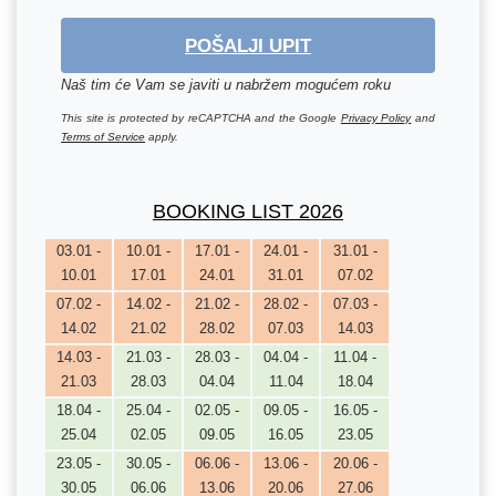
POŠALJI UPIT
Naš tim će Vam se javiti u nabržem mogućem roku
This site is protected by reCAPTCHA and the Google
Privacy Policy
and
Terms of Service
apply.
BOOKING LIST 2026
03.01 -
10.01 -
17.01 -
24.01 -
31.01 -
10.01
17.01
24.01
31.01
07.02
07.02 -
14.02 -
21.02 -
28.02 -
07.03 -
14.02
21.02
28.02
07.03
14.03
14.03 -
21.03 -
28.03 -
04.04 -
11.04 -
21.03
28.03
04.04
11.04
18.04
18.04 -
25.04 -
02.05 -
09.05 -
16.05 -
25.04
02.05
09.05
16.05
23.05
23.05 -
30.05 -
06.06 -
13.06 -
20.06 -
30.05
06.06
13.06
20.06
27.06