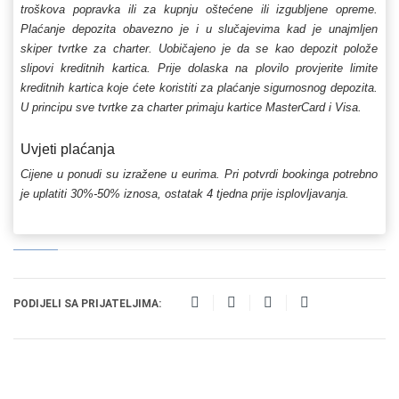
troškova popravka ili za kupnju oštećene ili izgubljene opreme.
Plaćanje depozita obavezno je i u slučajevima kad je unajmljen
skiper tvrtke za charter. Uobičajeno je da se kao depozit polože
slipovi kreditnih kartica. Prije dolaska na plovilo provjerite limite
kreditnih kartica koje ćete koristiti za plaćanje sigurnosnog depozita.
U principu sve tvrtke za charter primaju kartice MasterCard i Visa.
Uvjeti plaćanja
Cijene u ponudi su izražene u eurima. Pri potvrdi bookinga potrebno
je uplatiti 30%-50% iznosa, ostatak 4 tjedna prije isplovljavanja.
PODIJELI SA PRIJATELJIMA: