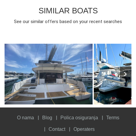
SIMILAR BOATS
See our similar offers based on your recent searches
14
2025
6
12
2019
4
FROM
PERSON
YEAR
CABINS
PERSON
YEAR
CABINS
18300€
O nama
Blog
Polica osiguranja
Terms
Contact
Operaters