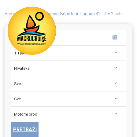
Home
|
Search
|
Lagoon-Bénéteau Lagoon 42 - 4 + 2 cab.
1 Tjedan
Hrvatska
Sve
Sve
Motorni brod
PRETRAŽI