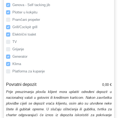
Genova - Self tacking jib
Plotter u kokpitu
Pramčani propeler
Grill/Cockpit grill
Električni toalet
TV
Grijanje
Generator
Klima
Platforma za kupanje
Povratni depozit
0,00 €
Prije preuzimanja plovila klijent mora uplatiti određeni depozit u
nacionalnoj valuti u gotovini ili kreditnom karticom. Nakon završetka
plovidbe cijeli se depozit vraća klijentu, osim ako su utvrđene neke
štete ili gubitak opreme. U slučaju oštećenja ili gubitka, tvrtka za
charter odgovarajući će iznos iz depozita iskoristiti za pokrivanje