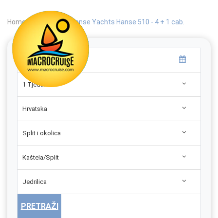
Home
|
Search
|
Hanse Yachts Hanse 510 - 4 + 1 cab.
1 Tjedan
Hrvatska
Split i okolica
Kaštela/Split
Jedrilica
PRETRAŽI