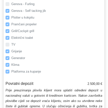
Genova - Furling
Genova - Self tacking jib
Plotter u kokpitu
Pramčani propeler
Grill/Cockpit grill
Električni toalet
TV
Grijanje
Generator
Klima
Platforma za kupanje
Povratni depozit
2.500,00 €
Prije preuzimanja plovila klijent mora uplatiti određeni depozit u
nacionalnoj valuti u gotovini ili kreditnom karticom. Nakon završetka
plovidbe cijeli se depozit vraća klijentu, osim ako su utvrđene neke
štete ili gubitak opreme. U slučaju oštećenja ili gubitka, tvrtka za