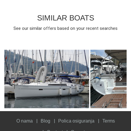
SIMILAR BOATS
See our similar offers based on your recent searches
10
2015
5
2750€
10
2025
5
FROM
PERSON
YEAR
CABINS
PERSON
YEAR
CABINS
O nama
Blog
Polica osiguranja
Terms