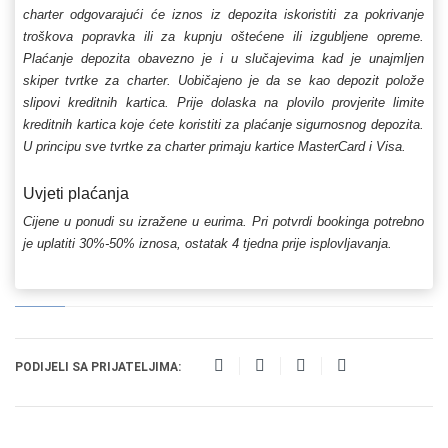
charter odgovarajući će iznos iz depozita iskoristiti za pokrivanje
troškova popravka ili za kupnju oštećene ili izgubljene opreme.
Plaćanje depozita obavezno je i u slučajevima kad je unajmljen
skiper tvrtke za charter. Uobičajeno je da se kao depozit polože
slipovi kreditnih kartica. Prije dolaska na plovilo provjerite limite
kreditnih kartica koje ćete koristiti za plaćanje sigurnosnog depozita.
U principu sve tvrtke za charter primaju kartice MasterCard i Visa.
Uvjeti plaćanja
Cijene u ponudi su izražene u eurima. Pri potvrdi bookinga potrebno
je uplatiti 30%-50% iznosa, ostatak 4 tjedna prije isplovljavanja.
PODIJELI SA PRIJATELJIMA: