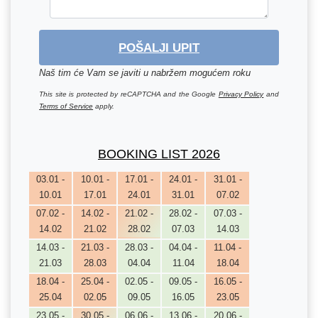
POŠALJI UPIT
Naš tim će Vam se javiti u nabržem mogućem roku
This site is protected by reCAPTCHA and the Google
Privacy Policy
and
Terms of Service
apply.
BOOKING LIST 2026
03.01 -
10.01 -
17.01 -
24.01 -
31.01 -
10.01
17.01
24.01
31.01
07.02
07.02 -
14.02 -
21.02 -
28.02 -
07.03 -
14.02
21.02
28.02
07.03
14.03
14.03 -
21.03 -
28.03 -
04.04 -
11.04 -
21.03
28.03
04.04
11.04
18.04
18.04 -
25.04 -
02.05 -
09.05 -
16.05 -
25.04
02.05
09.05
16.05
23.05
23.05 -
30.05 -
06.06 -
13.06 -
20.06 -