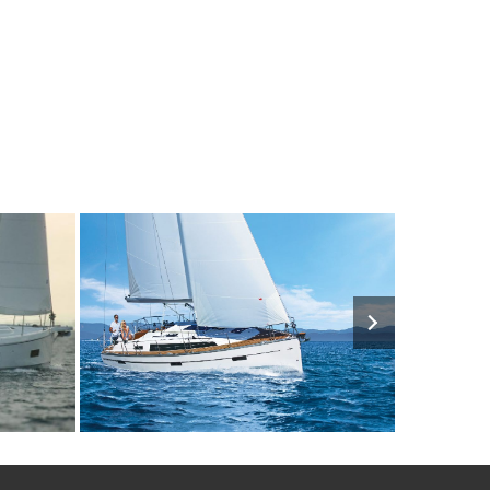
2500€
8
2016
3
1500€
8
202
FROM
PERSON
YEAR
CABINS
PERSON
YEAR