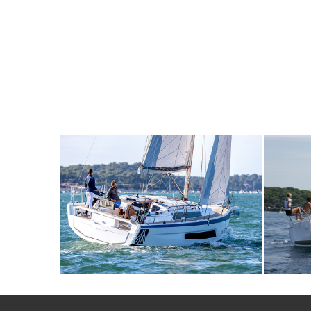
8
2026
3
1700€
6
2
FROM
PERSON
YEAR
CABINS
PERSON
Y