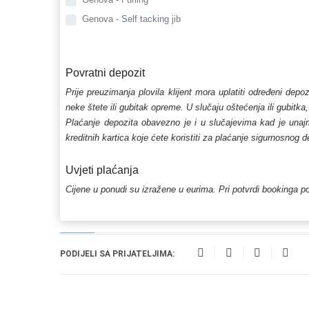
Genova - Self tacking jib
Povratni depozit
Prije preuzimanja plovila klijent mora uplatiti određeni depo
neke štete ili gubitak opreme. U slučaju oštećenja ili gubitka
Plaćanje depozita obavezno je i u slučajevima kad je unajmlj
kreditnih kartica koje ćete koristiti za plaćanje sigurnosnog 
Uvjeti plaćanja
Cijene u ponudi su izražene u eurima. Pri potvrdi bookinga po
PODIJELI SA PRIJATELJIMA: