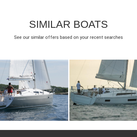
SIMILAR BOATS
See our similar offers based on your recent searches
006
3
1200€
6
2025
3
FROM
FROM
EAR
CABINS
PERSON
YEAR
CABINS