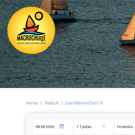
Home
|
Search
|
Elan Marine Elan E4
1 Tjedan
Hrvatska