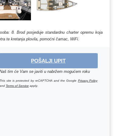
 osoba: 8. Brod posjeduje standardnu charter opremu koja
etra te kretanja plovila, pomoćni čamac, WiFi.
POŠALJI UPIT
Naš tim će Vam se javiti u nabržem mogućem roku
This site is protected by reCAPTCHA and the Google
Privacy Policy
and
Terms of Service
apply.