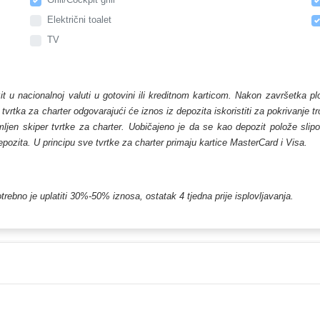
Električni toalet
TV
zit u nacionalnoj valuti u gotovini ili kreditnom karticom. Nakon završetka p
, tvrtka za charter odgovarajući će iznos iz depozita iskoristiti za pokrivanje 
en skiper tvrtke za charter. Uobičajeno je da se kao depozit polože slipovi 
depozita. U principu sve tvrtke za charter primaju kartice MasterCard i Visa.
trebno je uplatiti 30%-50% iznosa, ostatak 4 tjedna prije isplovljavanja.