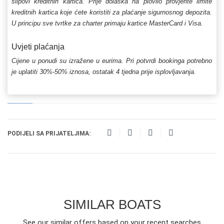
slipovi kreditnih kartica. Prije dolaska na plovilo provjerite limite
kreditnih kartica koje ćete koristiti za plaćanje sigurnosnog depozita.
U principu sve tvrtke za charter primaju kartice MasterCard i Visa.
Uvjeti plaćanja
Cijene u ponudi su izražene u eurima. Pri potvrdi bookinga potrebno
je uplatiti 30%-50% iznosa, ostatak 4 tjedna prije isplovljavanja.
PODIJELI SA PRIJATELJIMA:
SIMILAR BOATS
See our similar offers based on your recent searches