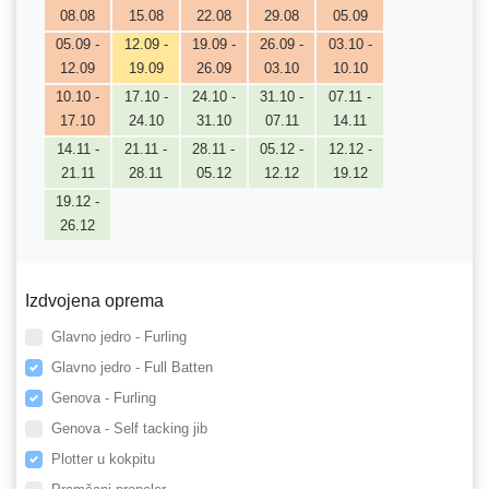
08.08
15.08
22.08
29.08
05.09
05.09 -
12.09 -
19.09 -
26.09 -
03.10 -
12.09
19.09
26.09
03.10
10.10
10.10 -
17.10 -
24.10 -
31.10 -
07.11 -
17.10
24.10
31.10
07.11
14.11
14.11 -
21.11 -
28.11 -
05.12 -
12.12 -
21.11
28.11
05.12
12.12
19.12
19.12 -
26.12
Izdvojena oprema
Glavno jedro - Furling
Glavno jedro - Full Batten
Genova - Furling
Genova - Self tacking jib
Plotter u kokpitu