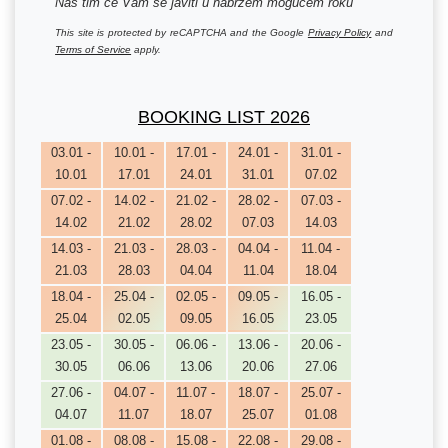
Naš tim će Vam se javiti u nabržem mogućem roku
This site is protected by reCAPTCHA and the Google
Privacy Policy
and
Terms of Service
apply.
BOOKING LIST 2026
03.01 -
10.01 -
17.01 -
24.01 -
31.01 -
10.01
17.01
24.01
31.01
07.02
07.02 -
14.02 -
21.02 -
28.02 -
07.03 -
14.02
21.02
28.02
07.03
14.03
14.03 -
21.03 -
28.03 -
04.04 -
11.04 -
21.03
28.03
04.04
11.04
18.04
18.04 -
25.04 -
02.05 -
09.05 -
16.05 -
25.04
02.05
09.05
16.05
23.05
23.05 -
30.05 -
06.06 -
13.06 -
20.06 -
30.05
06.06
13.06
20.06
27.06
27.06 -
04.07 -
11.07 -
18.07 -
25.07 -
04.07
11.07
18.07
25.07
01.08
01.08 -
08.08 -
15.08 -
22.08 -
29.08 -