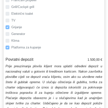
Pramčani propeler
Grill/Cockpit grill
Električni toalet
TV
Grijanje
Generator
Klima
Platforma za kupanje
Povratni depozit
1.500,00 €
Prije preuzimanja plovila klijent mora uplatiti određeni depozit u
nacionalnoj valuti u gotovini ili kreditnom karticom. Nakon završetka
plovidbe cijeli se depozit vraća klijentu, osim ako su utvrđene neke
štete ili gubitak opreme. U slučaju oštećenja ili gubitka, tvrtka za
charter odgovarajući će iznos iz depozita iskoristiti za pokrivanje
troškova popravka ili za kupnju oštećene ili izgubljene opreme.
Plaćanje depozita obavezno je i u slučajevima kad je unajmljen
skiper tvrtke za charter. Uobičajeno je da se kao depozit polože