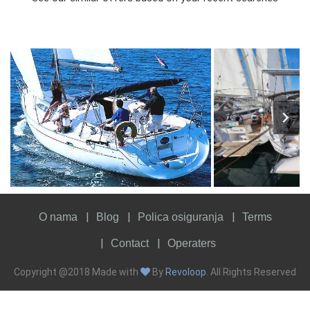
6
2003
3
1640€
7
2024
3
FROM
PERSON
YEAR
CABINS
PERSON
YEAR
CABINS
O nama
Blog
Polica osiguranja
Terms
Contact
Operaters
Copyright @2018 Made with
By
Revoloop
. All Rights Reserved