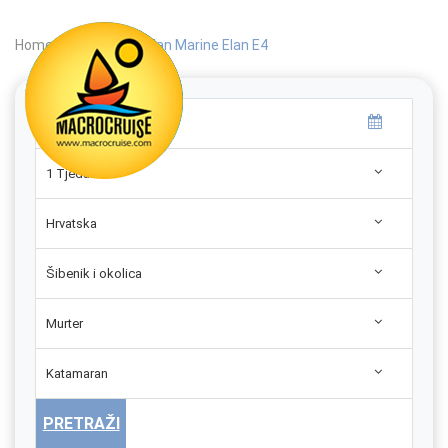
Home
|
Search
|
Elan Marine Elan E4
1 Tjedan
Hrvatska
Šibenik i okolica
Murter
Katamaran
PRETRAŽI