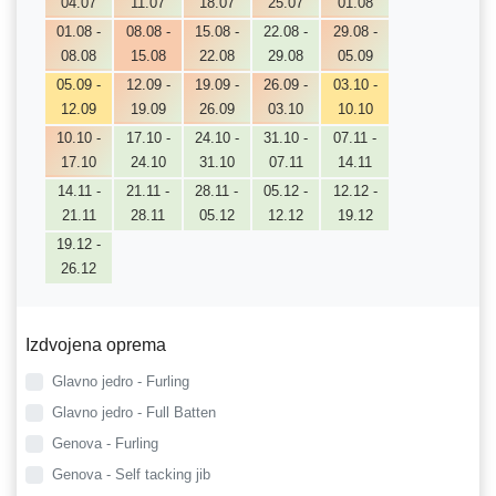
04.07
11.07
18.07
25.07
01.08
01.08 -
08.08 -
15.08 -
22.08 -
29.08 -
08.08
15.08
22.08
29.08
05.09
05.09 -
12.09 -
19.09 -
26.09 -
03.10 -
12.09
19.09
26.09
03.10
10.10
10.10 -
17.10 -
24.10 -
31.10 -
07.11 -
17.10
24.10
31.10
07.11
14.11
14.11 -
21.11 -
28.11 -
05.12 -
12.12 -
21.11
28.11
05.12
12.12
19.12
19.12 -
26.12
Izdvojena oprema
Glavno jedro - Furling
Glavno jedro - Full Batten
Genova - Furling
Genova - Self tacking jib