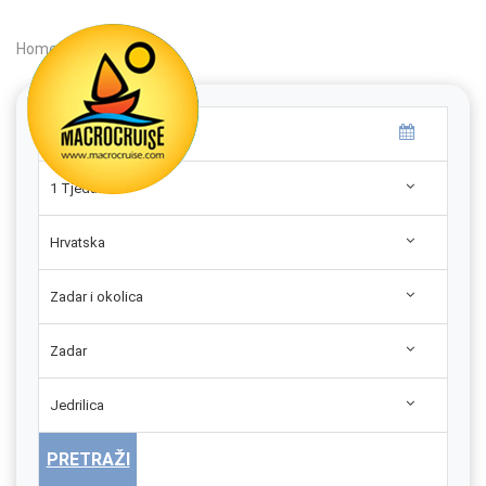
Home
|
Search
|
1 Tjedan
Hrvatska
Zadar i okolica
Zadar
Jedrilica
PRETRAŽI