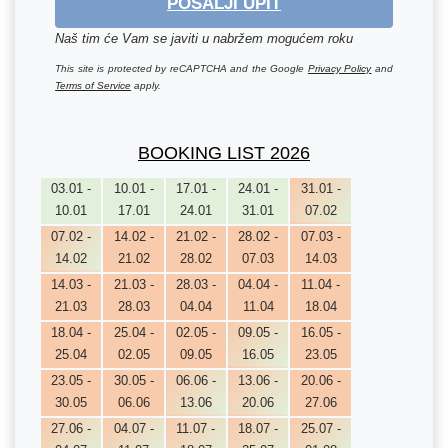
POŠALJI UPIT
Naš tim će Vam se javiti u nabržem mogućem roku
This site is protected by reCAPTCHA and the Google
Privacy Policy
and
Terms of Service
apply.
BOOKING LIST 2026
03.01 -
10.01 -
17.01 -
24.01 -
31.01 -
10.01
17.01
24.01
31.01
07.02
07.02 -
14.02 -
21.02 -
28.02 -
07.03 -
14.02
21.02
28.02
07.03
14.03
14.03 -
21.03 -
28.03 -
04.04 -
11.04 -
21.03
28.03
04.04
11.04
18.04
18.04 -
25.04 -
02.05 -
09.05 -
16.05 -
25.04
02.05
09.05
16.05
23.05
23.05 -
30.05 -
06.06 -
13.06 -
20.06 -
30.05
06.06
13.06
20.06
27.06
27.06 -
04.07 -
11.07 -
18.07 -
25.07 -