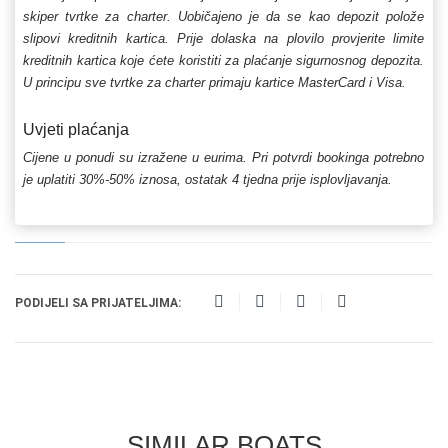
skiper tvrtke za charter. Uobičajeno je da se kao depozit polože
slipovi kreditnih kartica. Prije dolaska na plovilo provjerite limite
kreditnih kartica koje ćete koristiti za plaćanje sigurnosnog depozita.
U principu sve tvrtke za charter primaju kartice MasterCard i Visa.
Uvjeti plaćanja
Cijene u ponudi su izražene u eurima. Pri potvrdi bookinga potrebno
je uplatiti 30%-50% iznosa, ostatak 4 tjedna prije isplovljavanja.
PODIJELI SA PRIJATELJIMA:
SIMILAR BOATS