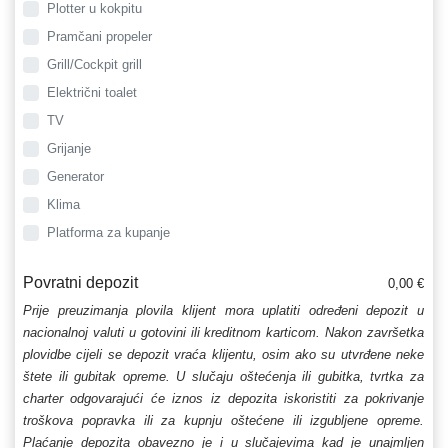
Plotter u kokpitu
Pramčani propeler
Grill/Cockpit grill
Električni toalet
TV
Grijanje
Generator
Klima
Platforma za kupanje
Povratni depozit
0,00 €
Prije preuzimanja plovila klijent mora uplatiti određeni depozit u
nacionalnoj valuti u gotovini ili kreditnom karticom. Nakon završetka
plovidbe cijeli se depozit vraća klijentu, osim ako su utvrđene neke
štete ili gubitak opreme. U slučaju oštećenja ili gubitka, tvrtka za
charter odgovarajući će iznos iz depozita iskoristiti za pokrivanje
troškova popravka ili za kupnju oštećene ili izgubljene opreme.
Plaćanje depozita obavezno je i u slučajevima kad je unajmljen