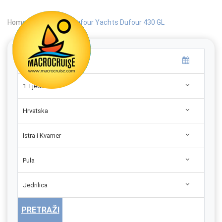
Home
|
Search
|
Dufour Yachts Dufour 430 GL
1 Tjedan
Hrvatska
Istra i Kvarner
Pula
Jedrilica
PRETRAŽI