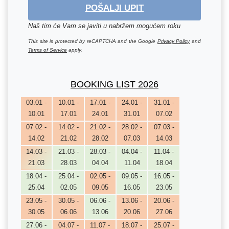
POŠALJI UPIT
Naš tim će Vam se javiti u nabržem mogućem roku
This site is protected by reCAPTCHA and the Google
Privacy Policy
and
Terms of Service
apply.
BOOKING LIST 2026
03.01 -
10.01 -
17.01 -
24.01 -
31.01 -
10.01
17.01
24.01
31.01
07.02
07.02 -
14.02 -
21.02 -
28.02 -
07.03 -
14.02
21.02
28.02
07.03
14.03
14.03 -
21.03 -
28.03 -
04.04 -
11.04 -
21.03
28.03
04.04
11.04
18.04
18.04 -
25.04 -
02.05 -
09.05 -
16.05 -
25.04
02.05
09.05
16.05
23.05
23.05 -
30.05 -
06.06 -
13.06 -
20.06 -
30.05
06.06
13.06
20.06
27.06
27.06 -
04.07 -
11.07 -
18.07 -
25.07 -