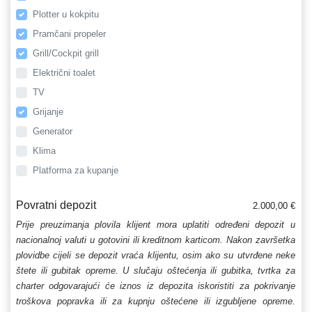
Plotter u kokpitu
Pramčani propeler
Grill/Cockpit grill
Električni toalet
TV
Grijanje
Generator
Klima
Platforma za kupanje
Povratni depozit
2.000,00 €
Prije preuzimanja plovila klijent mora uplatiti određeni depozit u
nacionalnoj valuti u gotovini ili kreditnom karticom. Nakon završetka
plovidbe cijeli se depozit vraća klijentu, osim ako su utvrđene neke
štete ili gubitak opreme. U slučaju oštećenja ili gubitka, tvrtka za
charter odgovarajući će iznos iz depozita iskoristiti za pokrivanje
troškova popravka ili za kupnju oštećene ili izgubljene opreme.