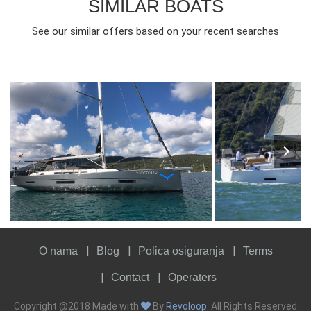
SIMILAR BOATS
See our similar offers based on your recent searches
9
2021
4
2060€
10
2024
4
FROM
PERSON
YEAR
CABINS
PERSON
YEAR
CABINS
O nama
Blog
Polica osiguranja
Terms
Contact
Operaters
Copyright @2018 Made with
By
Revoloop
. All Rights Reserved