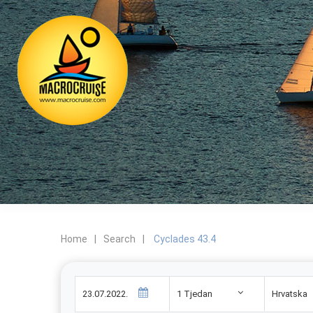
Home
|
Search
|
Cyclades 43.4
1 Tjedan
Hrvatska