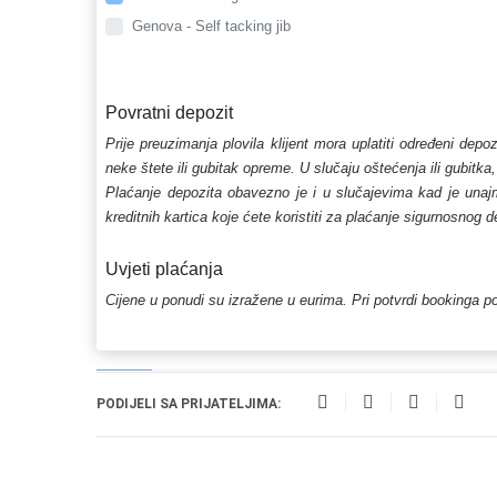
Genova - Self tacking jib
Povratni depozit
Prije preuzimanja plovila klijent mora uplatiti određeni depo
neke štete ili gubitak opreme. U slučaju oštećenja ili gubitka
Plaćanje depozita obavezno je i u slučajevima kad je unajmlj
kreditnih kartica koje ćete koristiti za plaćanje sigurnosnog 
Uvjeti plaćanja
Cijene u ponudi su izražene u eurima. Pri potvrdi bookinga po
PODIJELI SA PRIJATELJIMA: