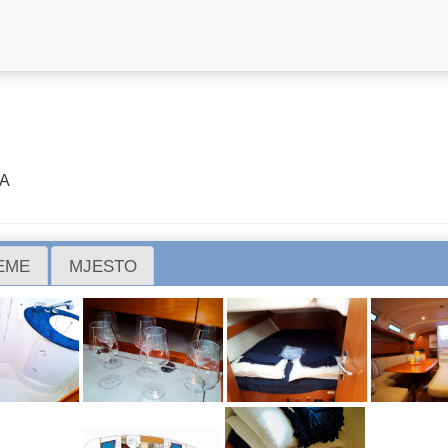
JA
REME
MJESTO