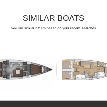
SIMILAR BOATS
See our similar offers based on your recent searches
013
4
€
10
2023
4
FROM
FRO
EAR
CABINS
PERSON
YEAR
CABINS