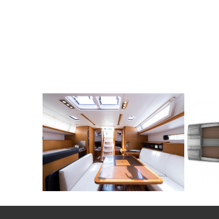
10
2016
4
€
8
2
FROM
PERSON
YEAR
CABINS
PERSON
Y