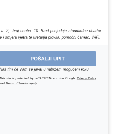
C-a: 2, broj osoba: 10. Brod posjeduje standardnu charter
e i smjera vjetra te kretanja plovila, pomoćni čamac, WiFi.
POŠALJI UPIT
Naš tim će Vam se javiti u nabržem mogućem roku
This site is protected by reCAPTCHA and the Google
Privacy Policy
and
Terms of Service
apply.