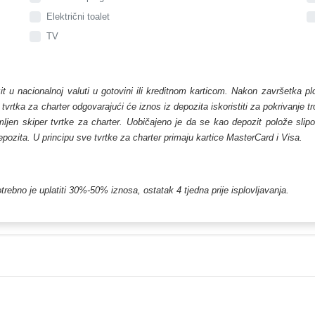
Električni toalet
TV
zit u nacionalnoj valuti u gotovini ili kreditnom karticom. Nakon završetka p
, tvrtka za charter odgovarajući će iznos iz depozita iskoristiti za pokrivanje 
en skiper tvrtke za charter. Uobičajeno je da se kao depozit polože slipovi 
depozita. U principu sve tvrtke za charter primaju kartice MasterCard i Visa.
trebno je uplatiti 30%-50% iznosa, ostatak 4 tjedna prije isplovljavanja.