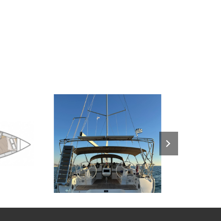
€
10
2023
4
€
10
201
M
FROM
PERSON
YEAR
CABINS
PERSON
YEAR