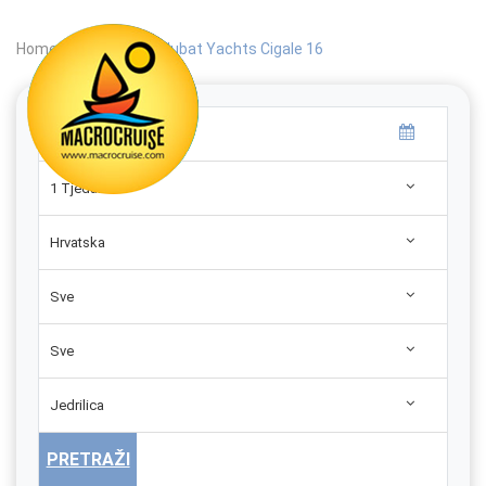
Home
|
Search
|
Alubat Yachts Cigale 16
1 Tjedan
Hrvatska
Sve
Sve
Jedrilica
PRETRAŽI