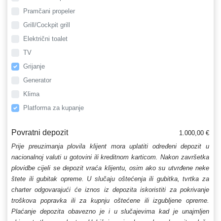
Pramčani propeler
Grill/Cockpit grill
Električni toalet
TV
Grijanje
Generator
Klima
Platforma za kupanje
Povratni depozit
1.000,00 €
Prije preuzimanja plovila klijent mora uplatiti određeni depozit u
nacionalnoj valuti u gotovini ili kreditnom karticom. Nakon završetka
plovidbe cijeli se depozit vraća klijentu, osim ako su utvrđene neke
štete ili gubitak opreme. U slučaju oštećenja ili gubitka, tvrtka za
charter odgovarajući će iznos iz depozita iskoristiti za pokrivanje
troškova popravka ili za kupnju oštećene ili izgubljene opreme.
Plaćanje depozita obavezno je i u slučajevima kad je unajmljen