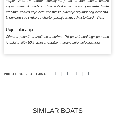
skiper tvrtke za charter. Uobičajeno je da se kao depozit polože
slipovi kreditnih kartica. Prije dolaska na plovilo provjerite limite
kreditnih kartica koje ćete koristiti za plaćanje sigurnosnog depozita.
U principu sve tvrtke za charter primaju kartice MasterCard i Visa.
Uvjeti plaćanja
Cijene u ponudi su izražene u eurima. Pri potvrdi bookinga potrebno
je uplatiti 30%-50% iznosa, ostatak 4 tjedna prije isplovljavanja.
PODIJELI SA PRIJATELJIMA:
SIMILAR BOATS