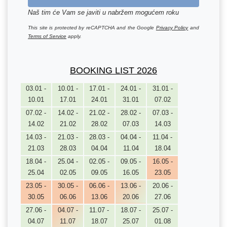
Naš tim će Vam se javiti u nabržem mogućem roku
This site is protected by reCAPTCHA and the Google
Privacy Policy
and
Terms of Service
apply.
BOOKING LIST 2026
03.01 -
10.01 -
17.01 -
24.01 -
31.01 -
10.01
17.01
24.01
31.01
07.02
07.02 -
14.02 -
21.02 -
28.02 -
07.03 -
14.02
21.02
28.02
07.03
14.03
14.03 -
21.03 -
28.03 -
04.04 -
11.04 -
21.03
28.03
04.04
11.04
18.04
18.04 -
25.04 -
02.05 -
09.05 -
16.05 -
25.04
02.05
09.05
16.05
23.05
23.05 -
30.05 -
06.06 -
13.06 -
20.06 -
30.05
06.06
13.06
20.06
27.06
27.06 -
04.07 -
11.07 -
18.07 -
25.07 -
04.07
11.07
18.07
25.07
01.08