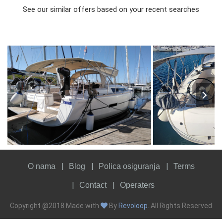
See our similar offers based on your recent searches
8
2019
3
850€
7
2016
3
FROM
PERSON
YEAR
CABINS
PERSON
YEAR
CABINS
O nama
Blog
Polica osiguranja
Terms
Contact
Operaters
Copyright @2018 Made with
By
Revoloop
. All Rights Reserved