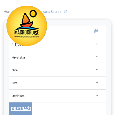
Home
|
Search
|
Bavaria Cruiser 51
1 Tjedan
Hrvatska
Sve
Sve
Jedrilica
PRETRAŽI