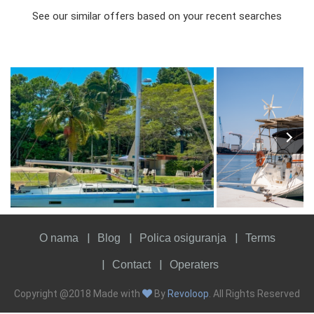
See our similar offers based on your recent searches
6
2024
4
€
10
2004
4
FROM
PERSON
YEAR
CABINS
PERSON
YEAR
CABINS
O nama
Blog
Polica osiguranja
Terms
Contact
Operaters
Copyright @2018 Made with
By
Revoloop
. All Rights Reserved