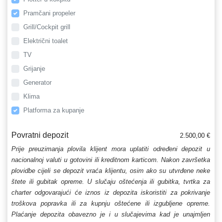
Pramčani propeler
Grill/Cockpit grill
Električni toalet
TV
Grijanje
Generator
Klima
Platforma za kupanje
Povratni depozit
2.500,00 €
Prije preuzimanja plovila klijent mora uplatiti određeni depozit u
nacionalnoj valuti u gotovini ili kreditnom karticom. Nakon završetka
plovidbe cijeli se depozit vraća klijentu, osim ako su utvrđene neke
štete ili gubitak opreme. U slučaju oštećenja ili gubitka, tvrtka za
charter odgovarajući će iznos iz depozita iskoristiti za pokrivanje
troškova popravka ili za kupnju oštećene ili izgubljene opreme.
Plaćanje depozita obavezno je i u slučajevima kad je unajmljen