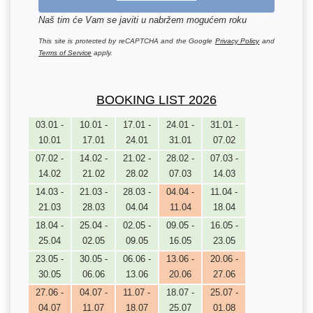
Naš tim će Vam se javiti u nabržem mogućem roku
This site is protected by reCAPTCHA and the Google
Privacy Policy
and
Terms of Service
apply.
BOOKING LIST 2026
03.01 -
10.01 -
17.01 -
24.01 -
31.01 -
10.01
17.01
24.01
31.01
07.02
07.02 -
14.02 -
21.02 -
28.02 -
07.03 -
14.02
21.02
28.02
07.03
14.03
14.03 -
21.03 -
28.03 -
04.04 -
11.04 -
21.03
28.03
04.04
11.04
18.04
18.04 -
25.04 -
02.05 -
09.05 -
16.05 -
25.04
02.05
09.05
16.05
23.05
23.05 -
30.05 -
06.06 -
13.06 -
20.06 -
30.05
06.06
13.06
20.06
27.06
27.06 -
04.07 -
11.07 -
18.07 -
25.07 -
04.07
11.07
18.07
25.07
01.08