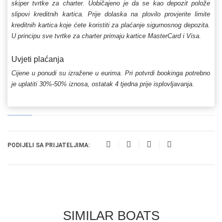
skiper tvrtke za charter. Uobičajeno je da se kao depozit polože
slipovi kreditnih kartica. Prije dolaska na plovilo provjerite limite
kreditnih kartica koje ćete koristiti za plaćanje sigurnosnog depozita.
U principu sve tvrtke za charter primaju kartice MasterCard i Visa.
Uvjeti plaćanja
Cijene u ponudi su izražene u eurima. Pri potvrdi bookinga potrebno
je uplatiti 30%-50% iznosa, ostatak 4 tjedna prije isplovljavanja.
PODIJELI SA PRIJATELJIMA:
SIMILAR BOATS