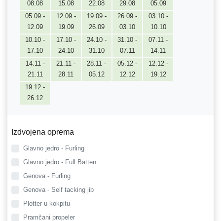
08.08
15.08
22.08
29.08
05.09
05.09 -
12.09 -
19.09 -
26.09 -
03.10 -
12.09
19.09
26.09
03.10
10.10
10.10 -
17.10 -
24.10 -
31.10 -
07.11 -
17.10
24.10
31.10
07.11
14.11
14.11 -
21.11 -
28.11 -
05.12 -
12.12 -
21.11
28.11
05.12
12.12
19.12
19.12 -
26.12
Izdvojena oprema
Glavno jedro - Furling
Glavno jedro - Full Batten
Genova - Furling
Genova - Self tacking jib
Plotter u kokpitu
Pramčani propeler