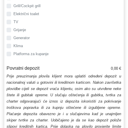
Grill/Cockpit grill
Električni toalet
TV
Grijanje
Generator
Klima
Platforma za kupanje
Povratni depozit
0,00 €
Prije preuzimanja plovila klijent mora uplatiti određeni depozit u
nacionalnoj valuti u gotovini ili kreditnom karticom. Nakon završetka
plovidbe cijeli se depozit vraća klijentu, osim ako su utvrđene neke
štete ili gubitak opreme. U slučaju oštećenja ili gubitka, tvrtka za
charter odgovarajući će iznos iz depozita iskoristiti za pokrivanje
troškova popravka ili za kupnju oštećene ili izgubljene opreme.
Plaćanje depozita obavezno je i u slučajevima kad je unajmljen
skiper tvrtke za charter. Uobičajeno je da se kao depozit polože
slipovi kreditnih kartica. Prije dolaska na plovilo provjerite limite