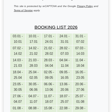
This site is protected by reCAPTCHA and the Google
Privacy Policy
and
Terms of Service
apply.
BOOKING LIST 2026
03.01 -
10.01 -
17.01 -
24.01 -
31.01 -
10.01
17.01
24.01
31.01
07.02
07.02 -
14.02 -
21.02 -
28.02 -
07.03 -
14.02
21.02
28.02
07.03
14.03
14.03 -
21.03 -
28.03 -
04.04 -
11.04 -
21.03
28.03
04.04
11.04
18.04
18.04 -
25.04 -
02.05 -
09.05 -
16.05 -
25.04
02.05
09.05
16.05
23.05
23.05 -
30.05 -
06.06 -
13.06 -
20.06 -
30.05
06.06
13.06
20.06
27.06
27.06 -
04.07 -
11.07 -
18.07 -
25.07 -
04.07
11.07
18.07
25.07
01.08
01.08 -
08.08 -
15.08 -
22.08 -
29.08 -