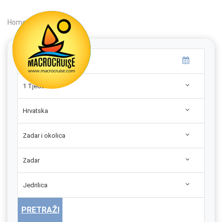
Home
|
Search
|
1 Tjedan
Hrvatska
Zadar i okolica
Zadar
Jedrilica
PRETRAŽI