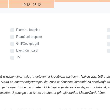
19.12 - 26.12
Plotter u kokpitu
Pramčani propeler
Grill/Cockpit grill
Električni toalet
TV
zit u nacionalnoj valuti u gotovini ili kreditnom karticom. Nakon završetka p
, tvrtka za charter odgovarajući će iznos iz depozita iskoristiti za pokrivanje 
en skiper tvrtke za charter. Uobičajeno je da se kao depozit polože slipovi 
depozita. U principu sve tvrtke za charter primaju kartice MasterCard i Visa.