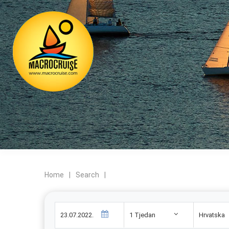
Home
|
Search
|
1 Tjedan
Hrvatska