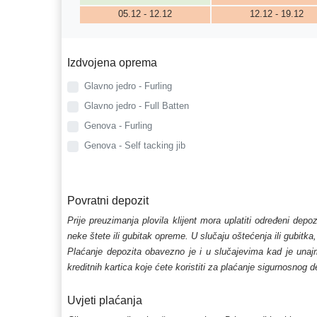
05.12 - 12.12
12.12 - 19.12
Izdvojena oprema
Glavno jedro - Furling
Glavno jedro - Full Batten
Genova - Furling
Genova - Self tacking jib
Povratni depozit
Prije preuzimanja plovila klijent mora uplatiti određeni depo
neke štete ili gubitak opreme. U slučaju oštećenja ili gubitka
Plaćanje depozita obavezno je i u slučajevima kad je unajmlj
kreditnih kartica koje ćete koristiti za plaćanje sigurnosnog 
Uvjeti plaćanja