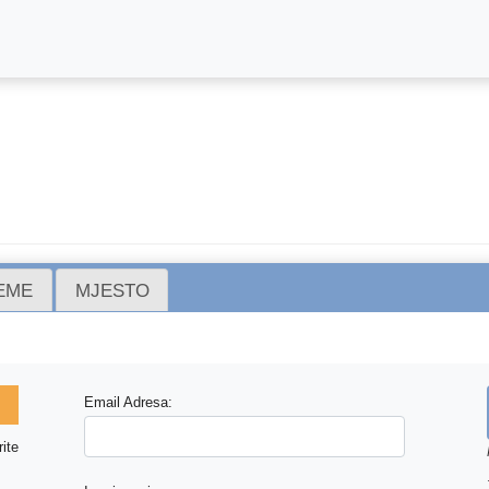
REME
MJESTO
Email Adresa:
ite